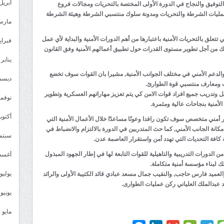
أبريل 025
التوفيق والنجاح في الدورة الأولى المختصة بالتحريات ومجالات فروع
ة عمليات الشرطة والتحريات ومدونة سلوك منتسبي الشرطة وهيئة الشرطة
مارس 25
تتعلق بالتحريات الأمنية باعتبارها من أهم الدورات الأمنية والبداية لأي عمل
فبراير 5
ذلك من أجل تطوير مستوى القدرات حول تطبيق أعمالهم الأمنية وفق القانون
يناير 2025
ئ والدعم الأمني في مختلف الجوانب الأمنية, مشيرا بان القوات سوف تخضع
ديسمبر 
ت ومعارف منتسبي قوة الطوارئ.
ل وتدريب جميع افراد قوات الامن كي يتم تعزيز مهاراتهم العسكرية وتطوير
نوفمبر 4
الأمنية بنجاحات عالية ومثمرة.
أكتوبر 4
در أمني متخصص سوف تكون رافدا وعونًا مساعدًا خلال الأعمال الأمنية التي
نة الجانب الأمني, كما حث المتدربين في الدورة بالالتزام والانضباط في
سبتمبر 
ة كافة التحديات التي تهدد أمن واستقرار العاصمة عدن.
 الدورات التدريبية والتاهيلية للقوات التابعة لها في إطار الجهود المبذول
أغسطس
 لبناء مؤسسة أمنية متكاملة.
يوليو 024
لعميد فارس حاجب, والنقيب جمال مسعد عبادي قائد الكتيبة الأولى والرائد
د عبدالملك العلياني ركن عمليات الطوارى.
يونيو 2024
مايو 2024