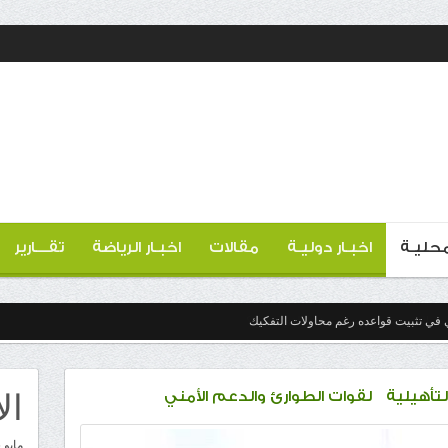
 محليـة
اخبـار دوليـة
مقالات
اخبـار الرياضة
تقـــارير
 في تثبيت قواعده رغم محاولات التفكيك
ال
التأهيلية لقوات الطوارئ والدعم الأمني
مايو 2026