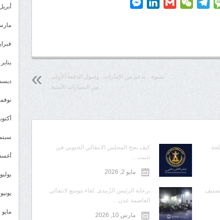
Messenger
LinkedIn
Gmail
WeChat
Telegram
Message
P
أبريل 024
مارس 24
فبراير 4
يناير 2024
شبوة .. بدعم من الإمارات.. وصول الدفعة الأولى
ديسمبر 
من السيارات الأمنية
نوفمبر 3
أكتوبر 3
سبتمبر 
لحة
كيف نجح المجلس الانتقالي الجنوبي في
أغسطس
تثبيت ...
مايو 2, 2026
يوليو 023
تصنيف
برعاية الرئيس الزُبيدي..لقاء موسع لانتقالي
يونيو 2023
العاصمة عدن ...
مايو 2023
مارس 10, 2026