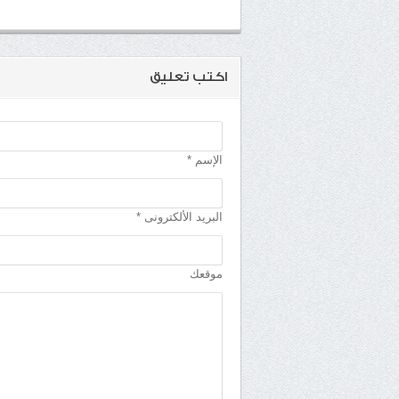
اكتب تعليق
الإسم *
البريد الألكترونى *
موقعك