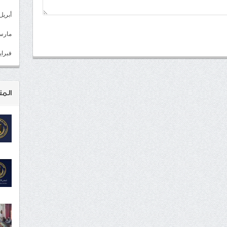
أبريل 022
مارس 22
فبراير 2
المن