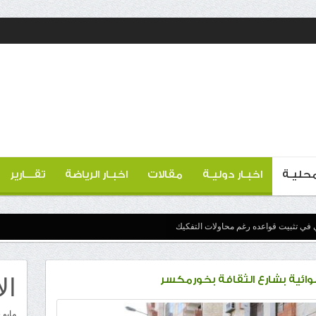
 محليـة
اخبـار دوليـة
مقالات
اخبـار الرياضة
تقـــارير
 في تثبيت قواعده رغم محاولات التفكيك
ال
وائية بشارع الثقافة بخورمكسر
مايو 2026