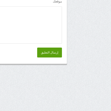
موقعك
إرسال التعليق