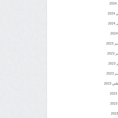
2
20
202
2023
202
202
2023
 2023
2