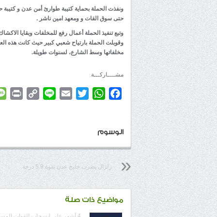
حتى سوق القات و ومعهد امين ناشر .
وتبع تنفيذ الحملة أعمال رفع للمخلفات وبقايا الاك
وقوبلت الحملة بارتياح شعبي كبير حيث كانت هذه الع
مخلفاتها وسط الشارع، لسنوات طويلة.
مشــــاركـــة
rint
Copy
Line
Email
Twitter
WhatsApp
Facebook
Link
الوسوم
زلزال يضرب خليج عدن بقوة 5.9 درجة
مواضيع ذات صلة
4 أشهر على انسحاب القوات المس