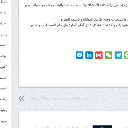
أبريل 025
ونفذت الحملة بحماية كتيبة طوارئ أمن عدن و كتيبة حزم4 ، في إزالة كافة الاكشاك والبسطات العشوائية الممتده من جولة البجع
مارس 25
شاك والبسطات وفتح طريق المشاة و توسعة الطريق .
فبراير 5
شوائيات والاكشاك تشكل عائق أمام المارة وازدحام السيارات ، وتكدس
يناير 2025
ديسمبر 
Messenger
LinkedIn
Gmail
WeChat
Telegram
Message
P
نوفمبر 4
أكتوبر 4
سبتمبر 
أغسطس
تنفيذية انتقالي الغيضة تعقد اجتماعاً استثنائياً
يوليو 024
يونيو 2024
مايو 2024
لحة
كيف نجح المجلس الانتقالي الجنوبي في