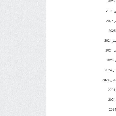
2
20
202
2024
202
202
2024
 2024
2