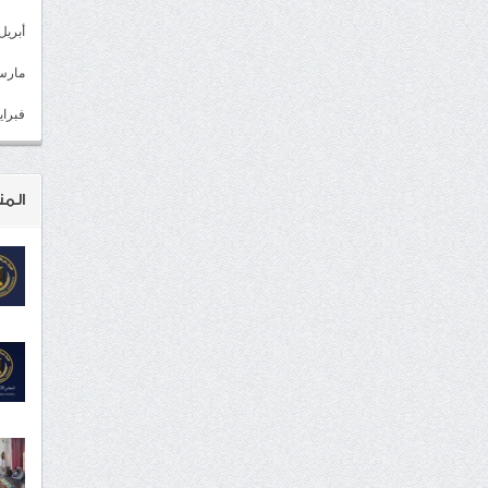
أبريل 022
مارس 22
فبراير 2
المن