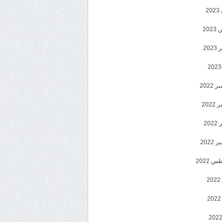
2
20
202
2022
202
202
2022
 2022
2