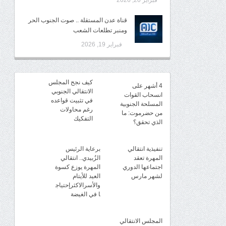
فبراير 20, 2026
قناة عدن المستقلة .. صوت الجنوب الحر
ومنبر تطلعات الشعب
فبراير 19, 2026
كيف نجح المجلس
4 أشهر على
الانتقالي الجنوبي
انسحاب القوات
في تثبيت قواعده
المسلحة الجنوبية
رغم محاولات
من حضرموت: ما
التفكيك
الذي تحقق؟
تنفيذية انتقالي
برعاية الرئيس
المهرة تعقد
الزُبيدي.. انتقالي
اجتماعها الدوري
المهرة يوزع كسوة
لشهر مارس
العيد للأيتام
والأسرالاكثرإحتياج
ا في الغيضة
المجلس الانتقالي