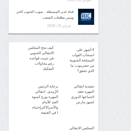
فبراير 20, 2026
قناة عدن المستقلة .. صوت الجنوب الحر
ومنبر تطلعات الشعب
فبراير 19, 2026
كيف نجح المجلس
4 أشهر على
الانتقالي الجنوبي
انسحاب القوات
في تثبيت قواعده
المسلحة الجنوبية
رغم محاولات
من حضرموت: ما
التفكيك
الذي تحقق؟
تنفيذية انتقالي
برعاية الرئيس
المهرة تعقد
الزُبيدي.. انتقالي
اجتماعها الدوري
المهرة يوزع كسوة
لشهر مارس
العيد للأيتام
والأسرالاكثرإحتياج
ا في الغيضة
المجلس الانتقالي