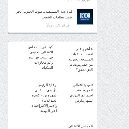
فبراير 20, 2026
قناة عدن المستقلة .. صوت الجنوب الحر
ومنبر تطلعات الشعب
فبراير 19, 2026
كيف نجح المجلس
4 أشهر على
الانتقالي الجنوبي
انسحاب القوات
في تثبيت قواعده
المسلحة الجنوبية
رغم محاولات
من حضرموت: ما
التفكيك
الذي تحقق؟
تنفيذية انتقالي
برعاية الرئيس
المهرة تعقد
الزُبيدي.. انتقالي
اجتماعها الدوري
المهرة يوزع كسوة
لشهر مارس
العيد للأيتام
والأسرالاكثرإحتياج
ا في الغيضة
المجلس الانتقالي