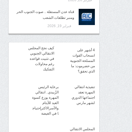
فبراير 20, 2026
قناة عدن المستقلة .. صوت الجنوب الحر
ومنبر تطلعات الشعب
فبراير 19, 2026
كيف نجح المجلس
4 أشهر على
الانتقالي الجنوبي
انسحاب القوات
في تثبيت قواعده
المسلحة الجنوبية
رغم محاولات
من حضرموت: ما
التفكيك
الذي تحقق؟
تنفيذية انتقالي
برعاية الرئيس
المهرة تعقد
الزُبيدي.. انتقالي
اجتماعها الدوري
المهرة يوزع كسوة
لشهر مارس
العيد للأيتام
والأسرالاكثرإحتياج
ا في الغيضة
المجلس الانتقالي