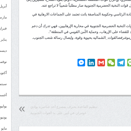
ات النخبة الحضرمية الجنوبية صار مطلباً شعبياً لا تراجع عنه.
أبريل 023
 الرئاسي وحكومة المناصفة باتت تعتمد على الجماعات الارهابية في
مارس 23
ات النخبة الحضرمية الجنوبية في محاربة الإرهابيين، فهي تدرك أن دعم
فبراير 3
د للقضاء على الإرهاب، وحماية الأمن القومي في المنطقة”.
موت
ترفض
القوات_الشماليه بحيوية وقوة، وايصال رسالة شعب الجنوب.
يناير 2023
ديسمبر 
نوفمبر 2
Messenger
LinkedIn
Gmail
WeChat
Telegram
Message
P
أكتوبر 2
سبتمبر 
أغسطس
يوليو 022
تنظيم القاعدة يعترف بمصرع أحد عناصره بوادي
عومران في ابين على يد القوات الجنوبية
يونيو 2022
مايو 2022