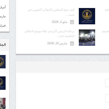
أبريل 022
لحة
كيف نجح المجلس الانتقالي الجنوبي في
تثبيت ...
مارس 22
مايو 2, 2026
فبراير 2
تصنيف
برعاية الرئيس الزُبيدي..لقاء موسع لانتقالي
العاصمة عدن ...
مارس 10, 2026
المن