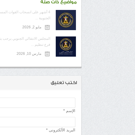
مواضيع ذات صلة
4 أشهر على انسحاب القوات المس
الجنوبية ...
مايو 2, 2026
المجلس الانتقالي الجنوبي يرحب ب
فرع تنظيم ...
مارس 10, 2026
اكتب تعليق
الإسم *
البريد الألكترونى *