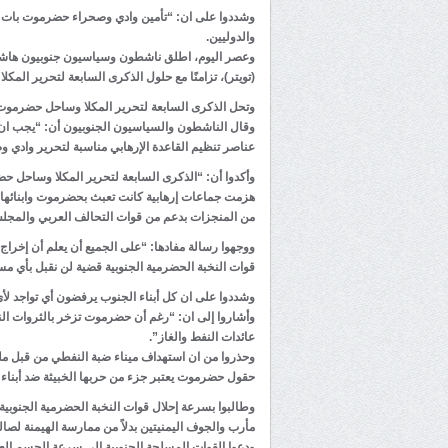
وشددوا على ان: “تأمين وادي وصحراء حضرموت بات أو
والدوليين.
وعصر اليوم، اطلق ناشطون وسياسيون جنوبيون هاش
(تويتر)، تزامنًا مع حلول الذكرى السابعة لتحرير الم
وتحل الذكرى السابعة لتحرير المكلا وساحل حضرموت من عناصر تنظيم 
وقال الناشطون والسياسيون الجنوبيون أن: “يجب ان
عناصر تنظيم القاعدة الإرهابي مناسبة لتحرير وادي
وأكدوا أن: “الذكرى السابعة لتحرير المكلا وساحل حض
هزمت جماعات إرهابية كانت تعبث بحضرموت وابنائها”
من المنجزات بدعم من قوات التحالف العربي والمجلس 
ووجهوا رسالة مفادها: “على الجميع أن يعلم أن إخ
قوات النخبة الحضرمية الجنوبية قضية لن نقبل بأي مس
وشددوا على ان كل أبناء الجنوب يرفضون أي تواجد لأ
وأشاروا إلى ان: “رغم أن حضرموت تزخر بالثروات ال
عائدات النفط والغاز”.
وحذروا من ان استهداف ميناء ضبة النفطي من قبل مليش
حقول حضرموت يعتبر جزء من حربها الخبيثة ضد أبنا
وطالبوا بسرعة إحلال قوات النخبة الحضرمية الجنوبية 
مأرب والجوف اليمنيتين بدلاً من ممارسة الهيمنة لصالح 
ودعوا القوات المسلحة الجنوبية إلى سرعة الحسم الع