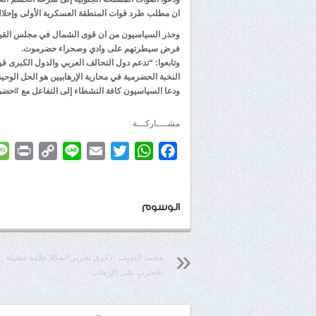
ان مطلب طرد قوات المنطقة العسكرية الأولى وإحلال قو
وحذر السياسيون من ان قوى الشمال في مجلس القيادة
فرض سيطرتهم على وادي وصحراء حضرموت.
وتابعوا: “تدعم دول التحالف العربي والدول الكبرى قو
النخبة الحضرمية في محاربة الإرهابيين هو الحل الوحي
ودعا السياسيون كافة النشطاء إلى التفاعل مع #حضر
مشــــاركـــة
rint
Copy
Line
Email
Twitter
WhatsApp
Facebook
Link
الوسوم
محمد النقيب : ذكرى تحرير المكلا علامة مضيئة
بالحرب على الإرهاب