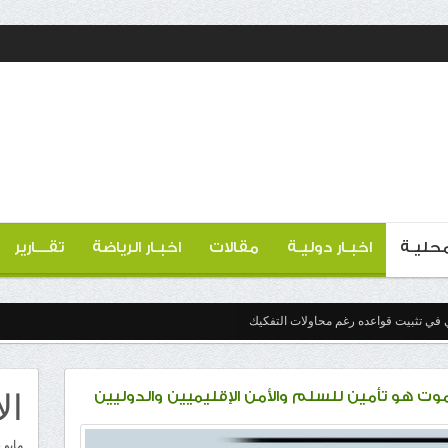
 محليـة
اخبـار دوليـة
مقالات
اخبـار الرياضة
تقـــارير
 في تثبيت قواعده رغم محاولات التفكيك
ال
ت هو تأمين للسلم والأمن الإقليميين والدوليين
مايو 2026