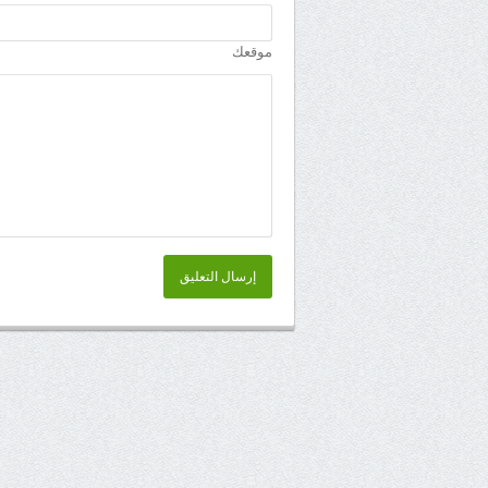
موقعك
إرسال التعليق