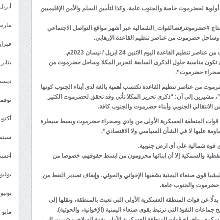
أبريل 024
لوية لحضرموت خاصة والجنوب عامة، وكذا لتأمين السلم والأمن الإقليميين
مارس 24
تاج #حضرموت
ترفض
القوات_الشماليه عبر أشهر مواقع التواصل الاجتماعي
كلا وساحل حضرموت من عناصر تنظيم القاعدة الإرهابي.
فبراير 4
القاعدة اليوم الاثنين 24 ابريل / نيسان 2023م.
يناير 2024
 تكون مناسبة حلول الذكرى السابعة لتحرير المكلا وساحل حضرموت من
 وصحراء حضرموت”.
ديسمبر 
رموت من عناصر تنظيم القاعدة تكتسب أهمية بالغة لدى أبناء الجنوب كونها
، مشيرين إلى أن: “ذكرى تحرير المكلا تأتي وقد تحقق لحضرموت الكثير
نوفمبر 3
الانتقالي الجنوبي وأبناء حضرموت والجنوب كافة.
أكتوبر 3
راج قوات المنطقة العسكرية الأولى من وادي وصحراء حضرموت وبسط سيطرة
اومة عليها لا في الشأن السياسي ولا الاقتصادي”.
سبتمبر 
ي قوة شمالية على أي ارض جنوبية.
أغسطس
نفطية والسمكية إلا أن ابنائها محرومون من ابسط حقوقهم، خصوصا من
يوليو 023
يا قوى صنعاء اليمنية بشقيها الإخواني والحوثي، وإيقاف تصدير النفط من
ء حضرموت والجنوب عامة.
يونيو 2023
بدلًا عن قوات المنطقة العسكرية الأولى التي تعبث بالمنطقة، ونقلها إلى
جماعات النفوذ التي ترتبط بقوى صنعاء اليمنية (الإخوانية، والحوثية).
مايو 2023
سكري، وإخراج قوات المنطقة العسكرية الأولى بقوة السلاح، مشيرين إلى