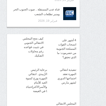
فبراير 20, 2026
قناة عدن المستقلة .. صوت الجنوب الحر
ومنبر تطلعات الشعب
فبراير 19, 2026
كيف نجح المجلس
4 أشهر على
الانتقالي الجنوبي
انسحاب القوات
في تثبيت قواعده
المسلحة الجنوبية
رغم محاولات
من حضرموت: ما
التفكيك
الذي تحقق؟
تنفيذية انتقالي
برعاية الرئيس
المهرة تعقد
الزُبيدي.. انتقالي
اجتماعها الدوري
المهرة يوزع كسوة
لشهر مارس
العيد للأيتام
والأسرالاكثرإحتياج
ا في الغيضة
المجلس الانتقالي