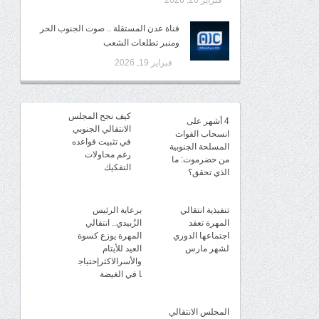
فبراير 20, 2026
قناة عدن المستقلة .. صوت الجنوب الحر
ومنبر تطلعات الشعب
فبراير 19, 2026
كيف نجح المجلس
4 أشهر على
الانتقالي الجنوبي
انسحاب القوات
في تثبيت قواعده
المسلحة الجنوبية
رغم محاولات
من حضرموت: ما
التفكيك
الذي تحقق؟
تنفيذية انتقالي
برعاية الرئيس
المهرة تعقد
الزُبيدي.. انتقالي
اجتماعها الدوري
المهرة يوزع كسوة
لشهر مارس
العيد للأيتام
والأسرالاكثرإحتياج
ا في الغيضة
المجلس الانتقالي