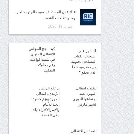
فبراير 20, 2026
قناة عدن المستقلة .. صوت الجنوب الحر
ومنبر تطلعات الشعب
فبراير 19, 2026
كيف نجح المجلس
4 أشهر على
الانتقالي الجنوبي
انسحاب القوات
في تثبيت قواعده
المسلحة الجنوبية
رغم محاولات
من حضرموت: ما
التفكيك
الذي تحقق؟
تنفيذية انتقالي
برعاية الرئيس
المهرة تعقد
الزُبيدي.. انتقالي
اجتماعها الدوري
المهرة يوزع كسوة
لشهر مارس
العيد للأيتام
والأسرالاكثرإحتياج
ا في الغيضة
المجلس الانتقالي