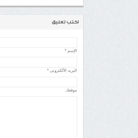
اكتب تعليق
الإسم *
البريد الألكترونى *
موقعك