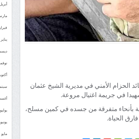
أبريل 024
مارس 24
فبراير 4
يناير 2024
ديسمبر 
نوفمبر 3
أكتوبر 3
د الحزام الأمني في مديرية الشيخ عثمان
سبتمبر 
شهيدا في جريمة اغتيال مروعة.
أغسطس
ة بأنحاء متفرقة من جسده في كمين مسلح،
يوليو 023
رق الحياة.
يونيو 2023
مايو 2023