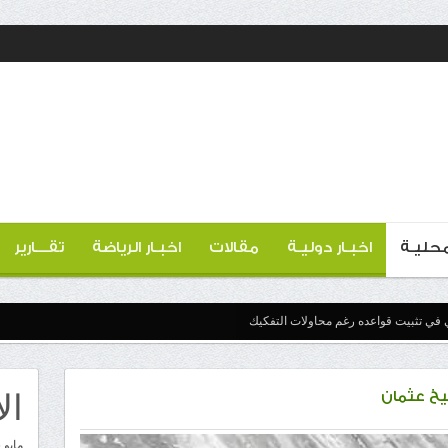
 محليـة
اخبـار دوليـة
مقالات
اخبـار الرياضة
تقـــارير
 في تثبيت قواعده رغم محاولات التفكيك
ال
يخ عثمان
مايو 2026