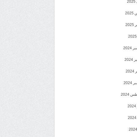
2
20
202
2024
202
202
2024
 2024
2