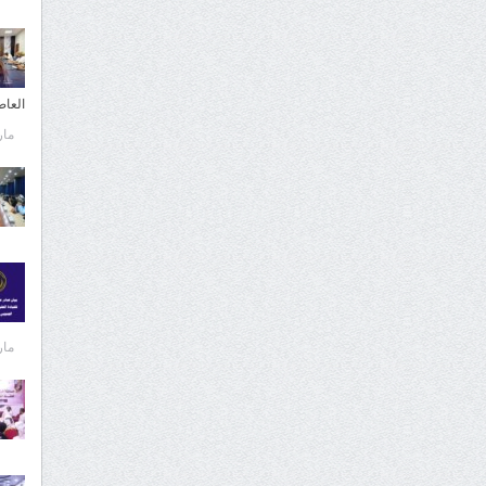
العا
مارس 
مارس 