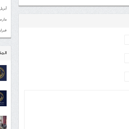
أبريل 022
مارس 22
فبراير 2
المن