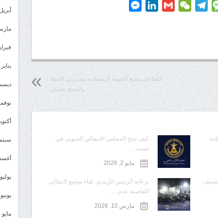
Messenger
LinkedIn
Gmail
WeChat
Telegram
Message
P
أبريل 023
مارس 23
فبراير 3
يناير 2023
الشاذلي يفتتح الخيمة الرمضانية بمديريتي المعلا
ديسمبر 
والشيخ عثمان
نوفمبر 2
أكتوبر 2
لحة
كيف نجح المجلس الانتقالي الجنوبي في
سبتمبر 
تثبيت ...
أغسطس
مايو 2, 2026
يوليو 022
تصنيف
برعاية الرئيس الزُبيدي..لقاء موسع لانتقالي
العاصمة عدن ...
يونيو 2022
مارس 10, 2026
مايو 2022