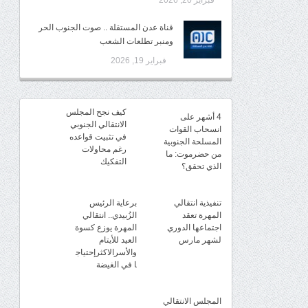
فبراير 20, 2026
قناة عدن المستقلة .. صوت الجنوب الحر
ومنبر تطلعات الشعب
فبراير 19, 2026
كيف نجح المجلس
4 أشهر على
الانتقالي الجنوبي
انسحاب القوات
في تثبيت قواعده
المسلحة الجنوبية
رغم محاولات
من حضرموت: ما
التفكيك
الذي تحقق؟
تنفيذية انتقالي
برعاية الرئيس
المهرة تعقد
الزُبيدي.. انتقالي
اجتماعها الدوري
المهرة يوزع كسوة
لشهر مارس
العيد للأيتام
والأسرالاكثرإحتياج
ا في الغيضة
المجلس الانتقالي