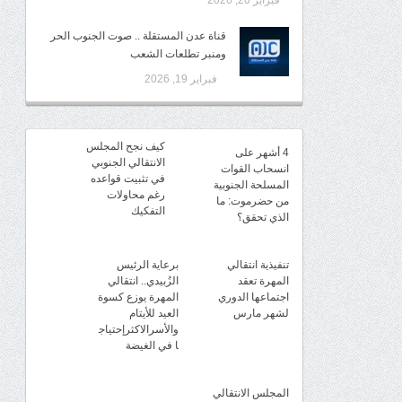
فبراير 20, 2026
قناة عدن المستقلة .. صوت الجنوب الحر
ومنبر تطلعات الشعب
فبراير 19, 2026
كيف نجح المجلس
4 أشهر على
الانتقالي الجنوبي
انسحاب القوات
في تثبيت قواعده
المسلحة الجنوبية
رغم محاولات
من حضرموت: ما
التفكيك
الذي تحقق؟
تنفيذية انتقالي
برعاية الرئيس
المهرة تعقد
الزُبيدي.. انتقالي
اجتماعها الدوري
المهرة يوزع كسوة
لشهر مارس
العيد للأيتام
والأسرالاكثرإحتياج
ا في الغيضة
المجلس الانتقالي