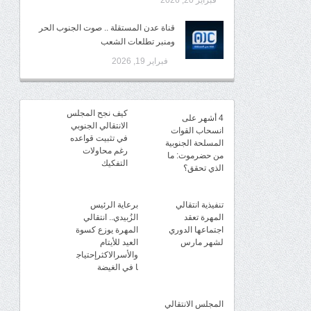
فبراير 20, 2026
قناة عدن المستقلة .. صوت الجنوب الحر
ومنبر تطلعات الشعب
فبراير 19, 2026
كيف نجح المجلس
4 أشهر على
الانتقالي الجنوبي
انسحاب القوات
في تثبيت قواعده
المسلحة الجنوبية
رغم محاولات
من حضرموت: ما
التفكيك
الذي تحقق؟
تنفيذية انتقالي
برعاية الرئيس
المهرة تعقد
الزُبيدي.. انتقالي
اجتماعها الدوري
المهرة يوزع كسوة
لشهر مارس
العيد للأيتام
والأسرالاكثرإحتياج
ا في الغيضة
المجلس الانتقالي