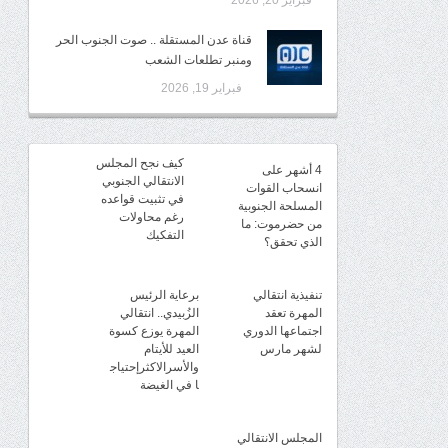
فبراير 20, 2026
قناة عدن المستقلة .. صوت الجنوب الحر
ومنبر تطلعات الشعب
فبراير 19, 2026
كيف نجح المجلس
4 أشهر على
الانتقالي الجنوبي
انسحاب القوات
في تثبيت قواعده
المسلحة الجنوبية
رغم محاولات
من حضرموت: ما
التفكيك
الذي تحقق؟
تنفيذية انتقالي
برعاية الرئيس
المهرة تعقد
الزُبيدي.. انتقالي
اجتماعها الدوري
المهرة يوزع كسوة
لشهر مارس
العيد للأيتام
والأسرالاكثرإحتياج
ا في الغيضة
المجلس الانتقالي