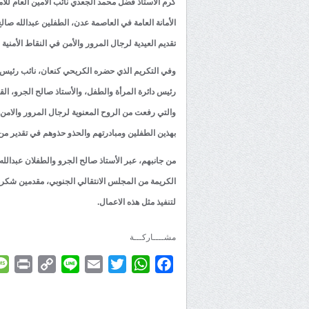
كرم الأستاذ فضل محمد الجعدي نائب الأمين العام للأمان
تقديم العيدية لرجال المرور والأمن في النقاط الأمني
وفي التكريم الذي حضره الكريحي كنعان، نائب رئيس دا
رئيس دائرة المرأة والطفل، والأستاذ صالح الجرو، الق
والتي رفعت من الروح المعنوية لرجال المرور والامن و
بهذين الطفلين ومبادرتهم والحذو حذوهم في تقدير من
من جانبهم، عبر الأستاذ صالح الجرو والطفلان عبدالله
الكريمة من المجلس الانتقالي الجنوبي، مقدمين شكرهم
لتنفيذ مثل هذه الاعمال.
مشــــاركـــة
rint
Copy
Line
Email
Twitter
WhatsApp
Facebook
Link