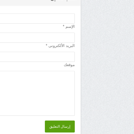
الإسم *
البريد الألكترونى *
موقعك
إرسال التعليق