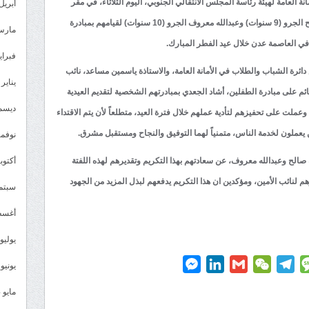
ة العامة لهيئة رئاسة المجلس الانتقالي الجنوبي، اليوم الثلاثاء، في مقر
أبريل 025
الأمانة العامة في العاصمة عدن، الطفلين عبدالله صالح الجرو (9 سنوات) وعبدالله معروف الجرو (10 سنوات) لقيامهم بمبادرة
مارس 25
ة في العاصمة عدن خلال عيد الفطر المبارك.
فبراير 5
ئرة الشباب والطلاب في الأمانة العامة، والاستاذة ياسمين مساعد، نائب
يناير 2025
ائم على مبادرة الطفلين، أشاد الجعدي بمبادرتهم الشخصية لتقديم العيدية
ديسمبر 
عملت على تحفيزهم لتأدية عملهم خلال فترة العيد، متطلعاً لأن يتم الاقتداء
 يعملون لخدمة الناس، متمنياً لهما التوفيق والنجاح ومستقبل مشرق.
نوفمبر 4
أكتوبر 4
 صالح وعبدالله معروف، عن سعادتهم بهذا التكريم وتقديرهم لهذه اللفتة
 لنائب الأمين، ومؤكدين ان هذا التكريم يدفعهم لبذل المزيد من الجهود
سبتمبر 
أغسطس
يوليو 024
Messenger
LinkedIn
Gmail
WeChat
Telegram
Message
P
يونيو 2024
مايو 2024