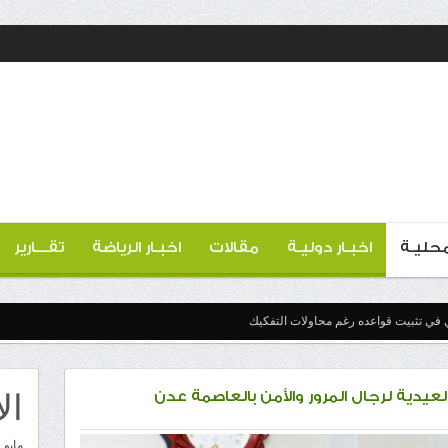
 محليـة
اخبـار دوليـة
مقالات
اخبـار الرياضة
تقـــارير
 في تثبيت قواعده رغم محاولات التفكيك
ال
عيدية لرجال المرور والأمن بالعاصمة عدن
مايو 2026