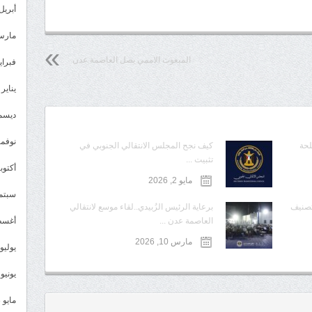
أبريل 024
مارس 24
المبعوث الاممي يصل العاصمة عدن
فبراير 4
يناير 2024
ديسمبر 
نوفمبر 3
لحة
كيف نجح المجلس الانتقالي الجنوبي في
تثبيت ...
أكتوبر 3
مايو 2, 2026
سبتمبر 
تصنيف
برعاية الرئيس الزُبيدي..لقاء موسع لانتقالي
أغسطس
العاصمة عدن ...
مارس 10, 2026
يوليو 023
يونيو 2023
مايو 2023