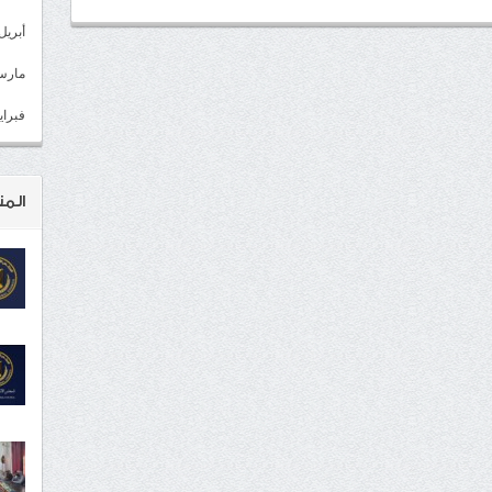
أبريل 022
مارس 22
فبراير 2
المن