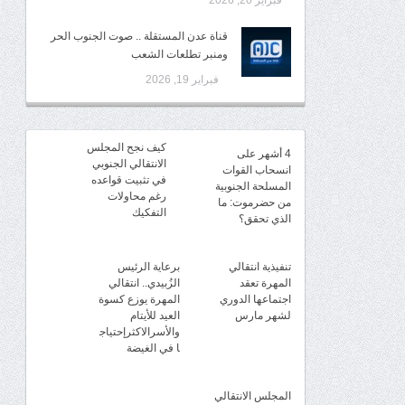
فبراير 20, 2026
قناة عدن المستقلة .. صوت الجنوب الحر
ومنبر تطلعات الشعب
فبراير 19, 2026
كيف نجح المجلس
4 أشهر على
الانتقالي الجنوبي
انسحاب القوات
في تثبيت قواعده
المسلحة الجنوبية
رغم محاولات
من حضرموت: ما
التفكيك
الذي تحقق؟
تنفيذية انتقالي
برعاية الرئيس
المهرة تعقد
الزُبيدي.. انتقالي
اجتماعها الدوري
المهرة يوزع كسوة
لشهر مارس
العيد للأيتام
والأسرالاكثرإحتياج
ا في الغيضة
المجلس الانتقالي